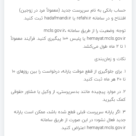
حساب بانکی به نام سرپرست جدید (معمولاً مرد در زوجین)
افتتاح و در سامانه refahi.ir یا hadafmandi.ir ثبت کنید.
توجه: وضعیت را از طریق سامانه mcls.gov.ir،
hemayat.mcls.gov.ir یا پلیس +۱۰ پیگیری کنید. فرآیند معمولاً
۱ تا ۲ ماه طول می‌کشد.
نکات و زمان‌بندی
۱. برای جلوگیری از قطع موقت یارانه، درخواست را بین روزهای ۱۰
تا ۲۰ هر ماه ثبت کنید.
۲. در موارد پیچیده مانند بدسرپرستی، از وکیل یا مشاور حقوقی
کمک بگیرید.
۳. اگر یارانه سرپرست قبلی قطع شده باشد، ممکن است یارانه
جدید فعال نشود؛ در این صورت از طریق سامانه
hemayat.mcls.gov.ir اعتراض کنید.