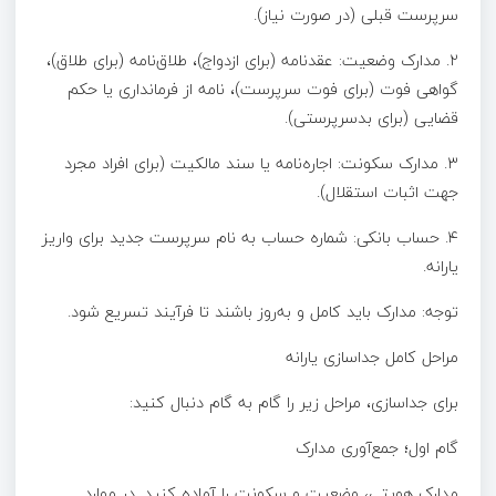
سرپرست قبلی (در صورت نیاز).
۲. مدارک وضعیت: عقدنامه (برای ازدواج)، طلاق‌نامه (برای طلاق)،
گواهی فوت (برای فوت سرپرست)، نامه از فرمانداری یا حکم
قضایی (برای بدسرپرستی).
۳. مدارک سکونت: اجاره‌نامه یا سند مالکیت (برای افراد مجرد
جهت اثبات استقلال).
۴. حساب بانکی: شماره حساب به نام سرپرست جدید برای واریز
یارانه.
توجه: مدارک باید کامل و به‌روز باشند تا فرآیند تسریع شود.
مراحل کامل جداسازی یارانه
برای جداسازی، مراحل زیر را گام به گام دنبال کنید:
گام اول؛ جمع‌آوری مدارک
مدارک هویتی، وضعیت و سکونت را آماده کنید. در موارد