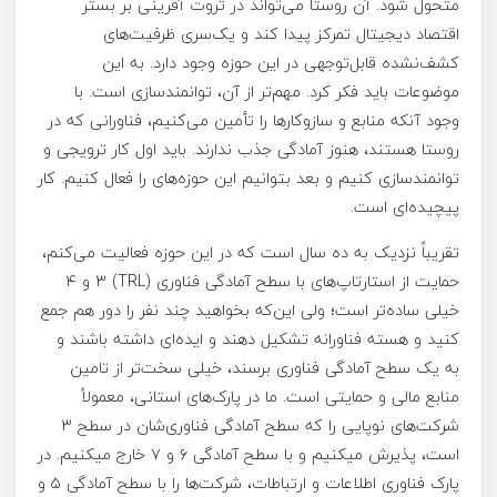
متحول شود. آن روستا می‌تواند در ثروت آفرینی بر بستر
اقتصاد دیجیتال تمرکز پیدا کند و یک‌سری ظرفیت‌های
کشف‌نشده قابل‌توجهی در این حوزه وجود دارد. به این
موضوعات باید فکر کرد. مهم‌تر از آن، توانمندسازی است. با
وجود آنکه منابع و سازوکارها را تأمین می‌کنیم، فناورانی که در
روستا هستند، هنوز آمادگی جذب ندارند. باید اول کار ترویجی و
توانمندسازی کنیم و بعد بتوانیم این حوزه‌های را فعال کنیم. کار
پیچیده‌ای است.
تقریباً نزدیک به ده سال است که در این حوزه فعالیت می‌کنم،
حمایت از استارتاپ‌های با سطح آمادگی فناوری (TRL) ۳ و ۴
خیلی ساده‌تر است؛ ولی این‌که بخواهید چند نفر را دور هم جمع
کنید و هسته فناورانه تشکیل دهند و ایده‌ای داشته باشند و
به یک سطح آمادگی فناوری برسند، خیلی سخت‌تر از تامین
منابع مالی و حمایتی است. ما در پارک‌های استانی، معمولاً
شرکت‌های نوپایی را که سطح آمادگی فناوری‌شان در سطح ۳
است، پذیرش می­کنیم و با سطح آمادگی ۶ و ۷ خارج می­کنیم. در
پارک فناوری اطلاعات و ارتباطات، شرکت‌ها را با سطح آمادگی ۵ و