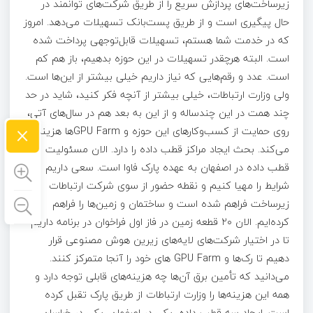
زیرساخت­‌های پردازش سریع را از طریق شرکت‌های توانمند در
حال پیگیری است و از طریق پست‌بانک تسهیلات می‌دهد. امروز
که در خدمت شما هستم، تسهیلات قابل‌توجهی پرداخت شده
است. البته هرچقدر تسهیلات در این حوزه بدهیم، باز هم کم
است. عدد و رقم‌هایی که نیاز داریم خیلی بیشتر از این‌ها است.
ولی وزارت ارتباطات، خیلی بیشتر از آنچه فکر کنید، شاید در حد
چند همت در این چندساله و از این به بعد هم در سال‌های آتی،
×
روی حمایت از کسب‌وکارهای این حوزه و GPU Farmها هزینه
می‌کند. بحث ایجاد مراکز قطب داده را دارد. الان مسئولیت
قطب داده در اصفهان به عهده پارک فاوا است. سعی داریم
شرایط را مهیا کنیم و نقطه حضور از سوی شرکت ارتباطات
زیرساخت فراهم شده است و ساختمان و زمین‌ها را فراهم
کرده‌ایم. الان ۲۰ قطعه زمین در فاز اول فراخوان در برنامه داریم
تا در اختیار شرکت‌های لایه‌های زیرین هوش مصنوعی قرار
دهیم تا رک‌ها و GPU Farm های خود را آنجا متمرکز کنند.
می‌دانید که تأمین برق آن‌ها چه هزینه‌های قابلی توجه دارد و
همه این هزینه‌ها را وزارت ارتباطات از طریق پارک تقبل کرده
است. ایجاد سه قطب داده، یکی در اصفهان، یکی در خراسان