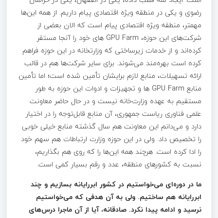
رضوی و یکی در منطقه ویژه اقتصادی پیام داریم. از همه این‌ها
مهم­تر، منطقه ویژه اقتصادی پیام است که الان بعضی از
شرکت‌های این حوزه، GPU Farm های خود را آنجا مستقر
کرده‌اند و از خدمات زیرساختی که وزارتخانه در این حوزه فراهم
کرده است بهره‌مند می‌شوند. برای سایر شرکت‌ها هم در قالب
ارائه تسهیلات، منابع لازم برایشان تأمین شده است؛ اما تأمین
منابع GPU Farm ها و تجهیزات و ادوات این حوزه به طور
مستقیم به عهده وزارت‌خانه نیست و در حال حاضر معاونت
علمی فناوری ریاست جمهوری، آن منابع قابل‌توجه را در اختیار
دارد و می‌دانم این معاونت هم سال گذشته منابع خیلی خوبی
را تخصیص داد. ولی در این حوزه وزارت ارتباطات هم سهم خود
را ادا کرده است. هرچند همه این‌ها را که روی هم بگذاریم،
نسبت به کشورهای منطقه، عدد و رقم بسیار کمی است.
ما در دوره‌ای می‌خواستیم در کشور ابررایانه بسازیم و چند
ابررایانه هم ساختیم
.
ولی به آن هدفی که می‌خواستیم
نرسید و ادامه پیدا نکرد
.
صادقانه، آیا از آن ماجرا درس‌های