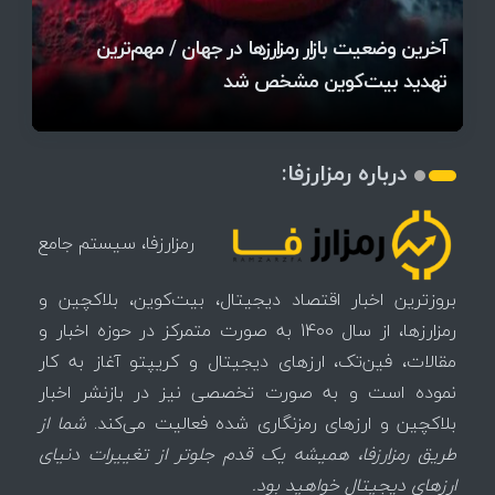
قیمت تتر، بیت‌کوین و اتریوم امروز دوشنبه ۵ مرداد
آخرین وضعیت بازار رمزارزها در جهان / مهم‌ترین
۱۴۰۵ | بیت‌کوین این مرز را از دست بدهد، همه‌چیز
رقابت پنهان دولت‌ها بر سر بیت‌کوین/ ۱۰ کشور برتر
تازه‌ترین رسوایی ارز دیجیتال؛ شکایت میلیاردی روی
بحران بدهی شرکت‌ها و خطر فروش اجباری میلیاردها
میز / ۶۲۲ بیت‌کوین کجا رفت؟
کدامند؟
تغییر می‌کند
دلار بیت‌کوین
آیا بیت‌کوین دوباره به کانال ۴۴ هزار دلار برمی‌گردد؟
تهدید بیت‌کوین مشخص شد
اتفاق تاریخی در بازار رمزارزها / بیت‌کوین سبز شد
اتفاق مهم در بازار رمزارزها / بیت‌کوین وارد فاز تازه شد
درباره رمزارزفا:
رمزارزفا، سیستم جامع
بروزترین اخبار اقتصاد دیجیتال، بیت‌کوین، بلاکچین و
رمزارزها، از سال 1400 به صورت متمرکز در حوزه اخبار و
مقالات، فین‌تک، ارزهای‌ دیجیتال و کریپتو آغاز به کار
نموده است و به صورت تخصصی نیز در بازنشر اخبار
بلاکچین و ارزهای رمزنگاری شده فعالیت می‌کند.
شما از
طریق رمزارزفا، همیشه یک قدم جلوتر از تغییرات دنیای
ارزهای دیجیتال خواهید بود.