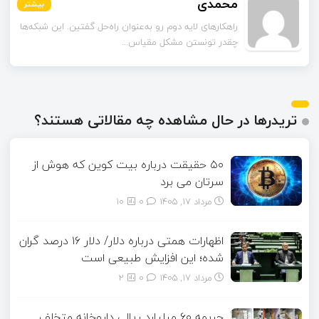
محمدی
بیشتر
بیشتر
بیشتر
بیشتر
بیشتر
بیشتر
راهکارهای لایه دوم رو به‌عنوان راه‌حل گفتین. این شبکه‌ها
چقدر تونستن مشکل مقیاس‌...
تریدرها در حال مشاهده چه مقالاتی هستند؟
۵۰ حقیقت درباره بیت کوین که هوش از
سرتان می برد
مرداد ۱۷, ۱۴۰۵
0
10
اظهارات همتی درباره دلار/ دلار ۱۶ درصد گران
شده؛ این افزایش طبیعی است
مرداد ۱۷, ۱۴۰۵
0
2
جریمه ۶۰ میلیارد ریالی داروخانه متخلف