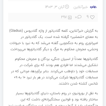
خبرآنلاین
آبان ۳, ۱۴۰۳
9
297
0
به گزارش خبرآنلاین، کلمه گلادیاتور از واژه گلادیوس (Gladius)
به معنای «شمشیر» گرفته شده‌ است. یک گلادیاتور در
امپراتوری روم به جنگجویی گفته می‌شد که به نبرد با حیوانات
وحشی، مجرمان محکوم به مرگ و دیگر گلادیاتورها می‌پرداخت.
گلادیاتورها عمدتاً از اسیران جنگی، بردگان و مجرمان محکوم
تشکیل می‌شدند اما افرادی هم بودند که برای شرکت در
مسابقات خود را داوطلب می‌کردند. بنابر برآوردها، مردانی که در
مسابقات گلادیاتورها شرکت می‌کردند در هر بار نبرد «۱ به ۹»
شانس کشته شدن داشتند.
به نقل از یورونیوز، در روم باستان، دنیای گلادیاتورها بسیار
ساختار یافته بود و قوانین سختگیرانه‌ای داشت که این
جنگجویان باید از آنها پیروی می‌کردند. این ستارگان میادین نبرد