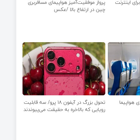
رای اعمال ضریب ۲.۷ برای اینترنت
پرواز موفقیت‌آمیز هواپیمای مسافربری
چین در ارتفاع بالا /عکس
ی هواپیما
تحول بزرگ در آیفون ۱۸ پرو/ سه قابلیت
رویایی که بالاخره به حقیقت می‌پیوندند