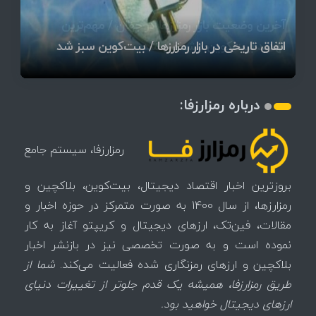
قیمت تتر، بیت‌کوین و اتریوم امروز دوشنبه ۵ مرداد
آخرین وضعیت بازار رمزارزها در جهان / مهم‌ترین
۱۴۰۵ | بیت‌کوین این مرز را از دست بدهد، همه‌چیز
رقابت پنهان دولت‌ها بر سر بیت‌کوین/ ۱۰ کشور برتر
تازه‌ترین رسوایی ارز دیجیتال؛ شکایت میلیاردی روی
بحران بدهی شرکت‌ها و خطر فروش اجباری میلیاردها
میز / ۶۲۲ بیت‌کوین کجا رفت؟
کدامند؟
تغییر می‌کند
دلار بیت‌کوین
آیا بیت‌کوین دوباره به کانال ۴۴ هزار دلار برمی‌گردد؟
تهدید بیت‌کوین مشخص شد
اتفاق تاریخی در بازار رمزارزها / بیت‌کوین سبز شد
اتفاق مهم در بازار رمزارزها / بیت‌کوین وارد فاز تازه شد
درباره رمزارزفا:
رمزارزفا، سیستم جامع
بروزترین اخبار اقتصاد دیجیتال، بیت‌کوین، بلاکچین و
رمزارزها، از سال 1400 به صورت متمرکز در حوزه اخبار و
مقالات، فین‌تک، ارزهای‌ دیجیتال و کریپتو آغاز به کار
نموده است و به صورت تخصصی نیز در بازنشر اخبار
بلاکچین و ارزهای رمزنگاری شده فعالیت می‌کند.
شما از
طریق رمزارزفا، همیشه یک قدم جلوتر از تغییرات دنیای
ارزهای دیجیتال خواهید بود.