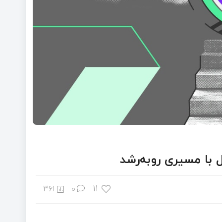
11
361
0