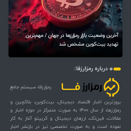
قیمت تتر، بیت‌کوین و اتریوم امروز دوشنبه ۵ مرداد
آخرین وضعیت بازار رمزارزها در جهان / مهم‌ترین
۱۴۰۵ | بیت‌کوین این مرز را از دست بدهد، همه‌چیز
رقابت پنهان دولت‌ها بر سر بیت‌کوین/ ۱۰ کشور برتر
تازه‌ترین رسوایی ارز دیجیتال؛ شکایت میلیاردی روی
بحران بدهی شرکت‌ها و خطر فروش اجباری میلیاردها
میز / ۶۲۲ بیت‌کوین کجا رفت؟
کدامند؟
تغییر می‌کند
دلار بیت‌کوین
تهدید بیت‌کوین مشخص شد
اتفاق تاریخی در بازار رمزارزها / بیت‌کوین سبز شد
اتفاق مهم در بازار رمزارزها / بیت‌کوین وارد فاز تازه شد
چرا سرعت تراکنش‌ها در اقتصاد دیجیتال اهمیت دارد؟
درباره رمزارزفا:
رمزارزفا، سیستم جامع
بروزترین اخبار اقتصاد دیجیتال، بیت‌کوین، بلاکچین و
رمزارزها، از سال 1400 به صورت متمرکز در حوزه اخبار و
مقالات، فین‌تک، ارزهای‌ دیجیتال و کریپتو آغاز به کار
نموده است و به صورت تخصصی نیز در بازنشر اخبار