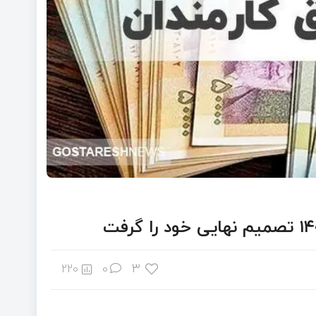
3
220
0