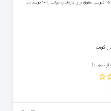
حمید پورمحمدی، رییس سازمان برنامه و بودجه گفت: تصویب شد که ضریب حقوق برای کارمندان دولت را ۲۰ درصد بالا
از بدهید!