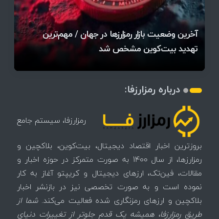
قیمت تتر، بیت‌کوین و اتریوم امروز دوشنبه ۵ مرداد
آخرین وضعیت بازار رمزارزها در جهان / مهم‌ترین
۱۴۰۵ | بیت‌کوین این مرز را از دست بدهد، همه‌چیز
رقابت پنهان دولت‌ها بر سر بیت‌کوین/ ۱۰ کشور برتر
تازه‌ترین رسوایی ارز دیجیتال؛ شکایت میلیاردی روی
بحران بدهی شرکت‌ها و خطر فروش اجباری میلیاردها
میز / ۶۲۲ بیت‌کوین کجا رفت؟
کدامند؟
تغییر می‌کند
دلار بیت‌کوین
آیا بیت‌کوین دوباره به کانال ۴۴ هزار دلار برمی‌گردد؟
تهدید بیت‌کوین مشخص شد
اتفاق تاریخی در بازار رمزارزها / بیت‌کوین سبز شد
اتفاق مهم در بازار رمزارزها / بیت‌کوین وارد فاز تازه شد
درباره رمزارزفا:
رمزارزفا، سیستم جامع
بروزترین اخبار اقتصاد دیجیتال، بیت‌کوین، بلاکچین و
رمزارزها، از سال 1400 به صورت متمرکز در حوزه اخبار و
مقالات، فین‌تک، ارزهای‌ دیجیتال و کریپتو آغاز به کار
نموده است و به صورت تخصصی نیز در بازنشر اخبار
بلاکچین و ارزهای رمزنگاری شده فعالیت می‌کند.
شما از
طریق رمزارزفا، همیشه یک قدم جلوتر از تغییرات دنیای