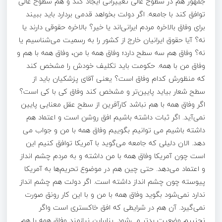
جمهور هم در سطوح عالی تغییراتی ایجاد کند و هم سطوح عالی
توافق کند با جامعه. اگر دولت بخواهد قدمی بردارد باید ببیند
برای وفاق بالاخره مردم ایرانی‌اند یا خیر؟ بالاخره حقوقی دارند یا
نه؟ آیا حقوق ایرانیان خارج از کشور را به رسمیت می‌شناسیم یا
نه؟ وفاق هم سه سطح دارد؛ وفاق همه با من، وفاق همه با هم و
وفاق من با همه. حکومت باید تکلیف خودش را مشخص کند
که منظورش کدام وفاق است؟ یعنی آقای پزشکیان باید از
سطح شعار بیاید پایین‌تر و مشخص کند وفاق کی با کی است؟
اگر وفاق همه با هم نباشد کارآفرین از سطح عقل معنایی پایین
نمی‌آید. اگر ثبات داشته باشیم افق روشن است و اعتماد هم
داشته باشیم می توانیم بگوییم وفاق همه با من و جواب می
دهد. الان دلیلی که جامعه می‌گوید با آمریکا توافق کنیم این
است چون آمریکا وفاق همه با من داشته و به مردم چشم انداز
و اعتماد می‌دهد. حتی چین هم در موضوع تحریم‌ها به آمریکا
پیوسته چون چشم انداز داشته است. اگر دولت هم چشم انداز
ندارد نمی‌شود بگوید وفاق همه با من و با این کار رونق صورت
نمی‌گیرد. آن هم در شرایطی که افق خاکستری ‌است واگر
نجنبیم وضعیت بدتر می‌شود. بنابراین نیازمند وفاق همه با هم