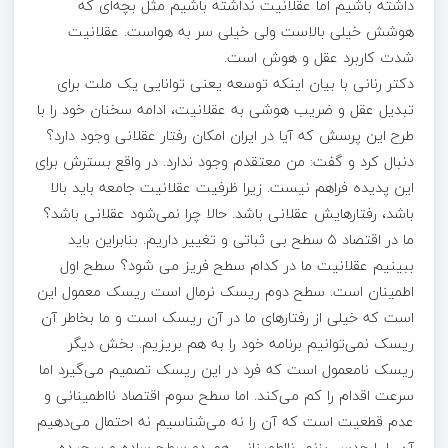
داشته باشیم اما عقلانیت نداشته باشیم مثل بچه‌ای که
هوشش خیلی بالاست ولی خیلی سر به هواست. عقلانیت
شدت کاربرد عقل و هوش است.
دکتر رنانی با بیان اینکه توسعه یعنی توانایی یک ملت برای
تبدیل عقل و ضریب هوشی به عقلانیت، ادامه سخنان خود را با
طرح این پرسش که آیا در ایران امکان رفتار عقلانی وجود دارد؟
دنبال کرد و گفت: من معتقدم وجود ندارد. در واقع بسترش برای
این پدیده فراهم نیست. زیرا ظرفیت عقلانیت جامعه باید بالا
باشد، رفتارهایش عقلانی باشد. حالا چرا نمی‌شود عقلانی باشد؟
ما در اقتصاد ۵ سطح بی ثباتی و تغییر داریم. بنابراین باید
ببینیم عقلانیت ما در کدام سطح فریز می شود؟ سطح اول
اطمینان است. سطح دوم ریسک نرمال است ریسک معمول این
است که خیلی از رفتارهای ما در آن ریسک است و ما بخاطر آن
ریسک نمی‌توانیم برنامه خود را به هم بریزیم. بخش دیگر
ریسک نامعمول است که فرد در این ریسک تصمیم می‌گیرد اما
سرعت اقدام را کم می‌کند. اما سطح سوم اقتصاد نااطمینانی و
عدم قطعیت است که آن را نه می‌شناسیم نه احتمال می‌دهیم
آن را را حدس بزنم. نااطمینانی هم دو سطح ساده و پیچیده