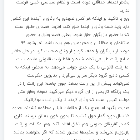
بخاطر اعتماد حداقلی مردم است و نظام سیاسی خیلی فرصت
ندارد.
وی با تاکید بر اینکه هر کس تعهدی به وفاق و آینده این کشور
دارد باید قصه وفاق را ابتدا خلق کند، افزود: قصه‌ای خلاق است
که با حضور بازیگران خلق شود. یعنی قصه وفاق با حضور
منتقدان و مخالفان و محرومین هم باید باشد. نمی‌شود ۹۹
درصد از بازیگران را حذف کرد و از وفاق صحبت کرد. در حال حاضر
منابع رانت طبیعی تمام شده و فقط رانت قانونی مانده است
اما رانت قانونی تا یک ‌حدی جواب می‌دهد. به محض اینکه به
کسی دادی گروه دیگر سر بر می‌آورد و بنابراین حکومت
نمی‌تواند بیش از این رانت بدهد. چون جامعه این رانت را در
یک بزنگاه تاریخی از آن ‌گروه دیگر می‌گیرد. نمونه وفاق مثل
دولت شیلی است که وفاق کردند تا یک رانت دموکراتیک
صورت بگیرد اما هیچ یک از مقامات قبلی محاکمه نشوند. حدود
۱۵ سال دوره گذار طول کشید تا بدون خون به آن برسند. کاری
که در آفریقای جنوبی هم اتفاق افتاد. آنجا هم امکانات و رانت
بازتوزیع نمی‌شد و سفیدها مجبور شدند که اگر بخواهند بمانند