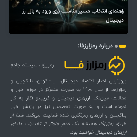
قیمت تتر، بیت‌کوین و اتریوم امروز دوشنبه ۵ مرداد
آخرین وضعیت بازار رمزارزها در جهان / مهم‌ترین
راهنمای انتخاب مسیر مناسب برای ورود به بازار ارز
۱۴۰۵ | بیت‌کوین این مرز را از دست بدهد، همه‌چیز
رقابت پنهان دولت‌ها بر سر بیت‌کوین/ ۱۰ کشور برتر
تازه‌ترین رسوایی ارز دیجیتال؛ شکایت میلیاردی روی
میز / ۶۲۲ بیت‌کوین کجا رفت؟
کدامند؟
دیجیتال
تغییر می‌کند
تهدید بیت‌کوین مشخص شد
اتفاق تاریخی در بازار رمزارزها / بیت‌کوین سبز شد
اتفاق مهم در بازار رمزارزها / بیت‌کوین وارد فاز تازه شد
چرا سرعت تراکنش‌ها در اقتصاد دیجیتال اهمیت دارد؟
درباره رمزارزفا:
رمزارزفا، سیستم جامع
بروزترین اخبار اقتصاد دیجیتال، بیت‌کوین، بلاکچین و
رمزارزها، از سال 1400 به صورت متمرکز در حوزه اخبار و
مقالات، فین‌تک، ارزهای‌ دیجیتال و کریپتو آغاز به کار
نموده است و به صورت تخصصی نیز در بازنشر اخبار
بلاکچین و ارزهای رمزنگاری شده فعالیت می‌کند.
شما از
طریق رمزارزفا، همیشه یک قدم جلوتر از تغییرات دنیای
ارزهای دیجیتال خواهید بود.