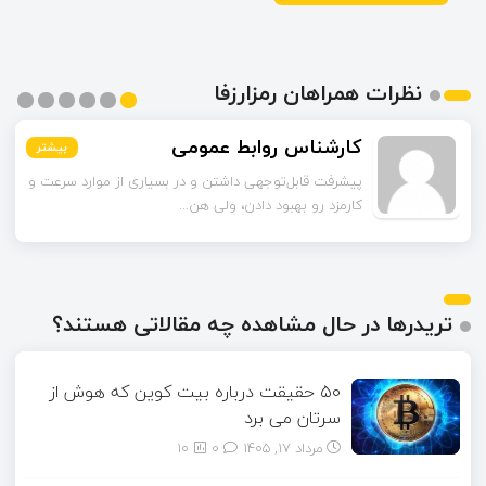
نظرات همراهان رمزارزفا
محمدی
کارشناس روابط عمومی
بیشتر
بیشتر
بیشتر
بیشتر
بیشتر
بیشتر
راهکارهای لایه دوم رو به‌عنوان راه‌حل گفتین. این شبکه‌ها
پیشرفت قابل‌توجهی داشتن و در بسیاری از موارد سرعت و
چقدر تونستن مشکل مقیاس‌...
کارمزد رو بهبود دادن، ولی هن...
تریدرها در حال مشاهده چه مقالاتی هستند؟
۵۰ حقیقت درباره بیت کوین که هوش از
سرتان می برد
مرداد ۱۷, ۱۴۰۵
0
10