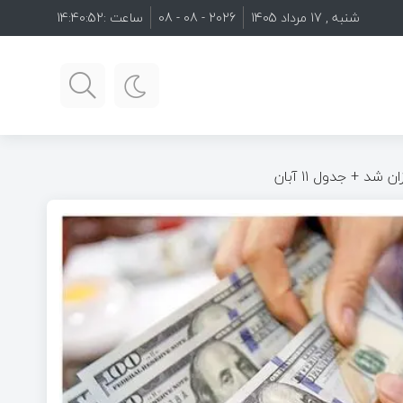
شنبه , 17 مرداد 1405
2026 - 08 - 08
ساعت :
14:40:53
د + جدول ۱۱ آبان