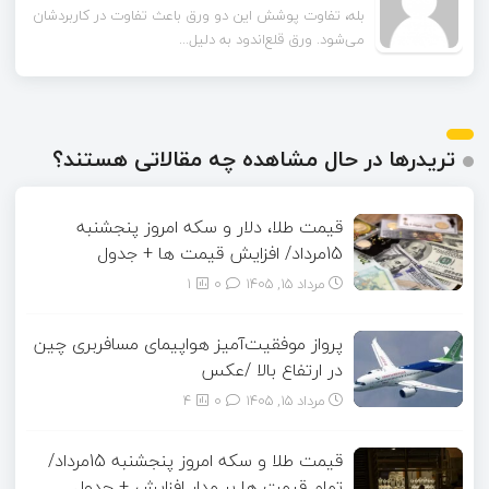
تا قبل از خوندن این مقاله فکر می‌کردم ورق قلع‌اندود
بله، تفاوت پوشش این دو ورق باعث تفاوت در کاربردشان
می‌شود. ورق قلع‌اندود به دلیل...
همون ورق گالوانیزه است. تفاو...
تریدرها در حال مشاهده چه مقالاتی هستند؟
قیمت طلا، دلار و سکه امروز پنجشنبه
15مرداد/ افزایش قیمت ها + جدول
مرداد ۱۵, ۱۴۰۵
0
1
پرواز موفقیت‌آمیز هواپیمای مسافربری چین
در ارتفاع بالا /عکس
مرداد ۱۵, ۱۴۰۵
0
4
قیمت طلا و سکه امروز پنجشنبه 15مرداد/
تمام قیمت ها بر مدار افزایش + جدول