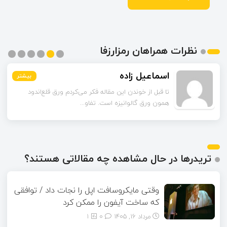
نظرات همراهان رمزارزفا
اسماعیل زاده
بیشتر
بیشتر
بیشتر
بیشتر
بیشتر
بیشتر
تا قبل از خوندن این مقاله فکر می‌کردم ورق قلع‌اندود
همون ورق گالوانیزه است. تفاو...
تریدرها در حال مشاهده چه مقالاتی هستند؟
وقتی مایکروسافت اپل را نجات داد / توافقی
که ساخت آیفون را ممکن کرد
مرداد ۱۶, ۱۴۰۵
0
1