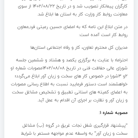
کارگران پیمانکار تصویب شد و در تاریخ ۱۴۰۲/۰۸/۲۲ از سوی
معاونت روابط کار وزارت کار به استان ها ابلاغ شد.
در متن ابلاغ این نامه که به امضای حسین رعیتی فرد,‌معاون
روابط کار است آمده است:
مدیران کل محترم تعاون، کار و رفاه اجتماعی استان‌ها
احتراما؛ با عنایت به برگزاری یکصد و هشتاد و ششمین جلسه
شورای عالی حفاظت فنی در تاریخ ۱۴۰۲/۰۸/۰۸مصوبات شماره ۱و
۲و ۳شورا در خصوص کار های سخت و زیان آور ابلاغ می‌گردد؛
خواهشمند است دستور فرمایید نسبت به اطلاع رسانی مصوبات
به اعضای کمیته های استانی تطبیق و تشخیص مشاغل سخت
و زیان آور و نظارت بر اجرای آن اقدام به عمل آید.
مصوبه شماره ۱:
“پیشنهاد قرارگیری شغل نجات غریق در گروه (ب) مشاغل
سخت و زیان آور” به واسطه عدم مواجهه مستمر با شرایط