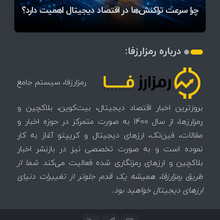
میز / ۶۲۲ بیت‌کوین کجا رفت؟
کدامند؟
دیجیتال
تغییر می‌کند
تهدید بیت‌کوین مشخص شد
اتفاق تاریخی در بازار رمزارزها / بیت‌کوین سبز شد
اتفاق مهم در بازار رمزارزها / بیت‌کوین وارد فاز تازه شد
چرا سرعت تراکنش‌ها در اقتصاد دیجیتال اهمیت دارد؟
درباره رمزارزفا:
رمزارزفا، سیستم جامع
بروزترین اخبار اقتصاد دیجیتال، بیت‌کوین، بلاکچین و
رمزارزها، از سال 1400 به صورت متمرکز در حوزه اخبار و
مقالات، فین‌تک، ارزهای‌ دیجیتال و کریپتو آغاز به کار
نموده است و به صورت تخصصی نیز در بازنشر اخبار
بلاکچین و ارزهای رمزنگاری شده فعالیت می‌کند.
شما از
طریق رمزارزفا، همیشه یک قدم جلوتر از تغییرات دنیای
ارزهای دیجیتال خواهید بود.