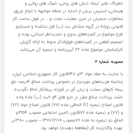
خطرناک نظیر: ایجاد تنش های روحی، شوک های روانی و
هیجانی، استرس بیش از اندازه در لحظه مواجهه با انواع غریق،
مخاطرات منجیان در حین عملیات نجات و… در طول ساعت کار
قانونی روزانه در گروه مشاغل بند (ب) قرار نداشته و مستلزم
طرح موضوع در کمیته‌های بدوی و تجدیدنظر استانی بوده و
تصمیم قطعی در کمیته‌های فوق‌الذکر منوط به ارائه گزارش
کارشناسان موضوع ماده ۲۲ آیین‌نامه و تبصره آن می‌باشد.
مصوبه شماره ۲:
با عنایت به مفاد مواد ۱۳و ۱۴۸قانون کار جمهوری اسلامی ایران،
چنانچه هزینه‌های موردنیاز در خصوص پرداخت مبالغ ۴درصد حق
بیمه کارهای سخت و زیان آور در قرارداد پیمانکار لحاظ نگردیده
باشد، پرداخت مبالغ مقرر در جزو های ۴و ۶بند (ب) ماده واده
قانون اصلاح تبصره (۲) الحاقی ماده (۷۶) قانون اصلاح مواد (۷۲)
و (۷۷) و تبصره ماده ۷۶قانون تامین اجتماعی مصوب ۱۳۵۴و
الحاق دو تبصره به ماده ۷۶مصوب ۱۳۷۱/۱۲/۰۶ – مصوب ۱۳۸۰بر
عهده واگذارنده کار (مقاطعه دهنده) خواهد بود.