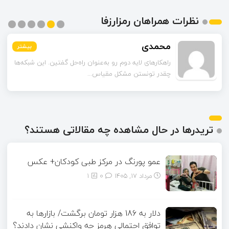
نظرات همراهان رمزارزفا
محمدی
بیشتر
بیشتر
بیشتر
بیشتر
بیشتر
بیشتر
راهکارهای لایه دوم رو به‌عنوان راه‌حل گفتین. این شبکه‌ها
چقدر تونستن مشکل مقیاس‌...
تریدرها در حال مشاهده چه مقالاتی هستند؟
عمو پورنگ در مرکز طبی کودکان+ عکس
مرداد ۱۷, ۱۴۰۵
0
1
دلار به 186 هزار تومان برگشت/ بازارها به
توافق احتمالی هرمز چه واکنشی نشان دادند؟