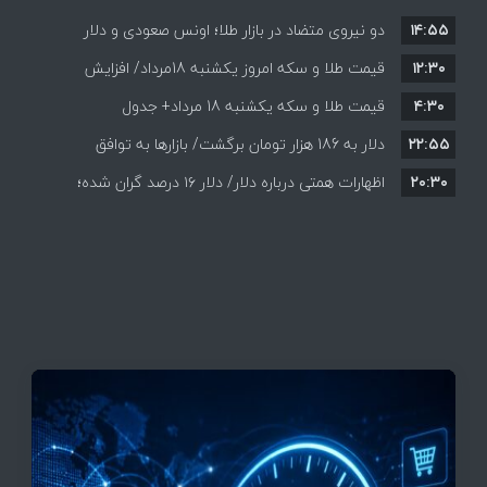
۱۴:۵۵
دو نیروی متضاد در بازار طلا؛ اونس صعودی و دلار
۱۲:۳۰
نزولی
قیمت طلا و سکه امروز یکشنبه 18مرداد/ افزایش
۴:۳۰
قیمت طلا و سکه یکشنبه 18 مرداد+ جدول
قیمت ها + جدول و جزئیات
۲۲:۵۵
دلار به 186 هزار تومان برگشت/ بازارها به توافق
۲۰:۳۰
احتمالی هرمز چه واکنشی نشان دادند؟
اظهارات همتی درباره دلار/ دلار ۱۶ درصد گران شده؛
این افزایش طبیعی است