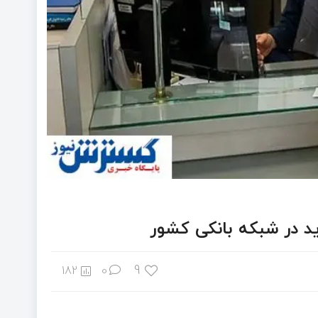
د در شبکه بانکی کشور
9
182
0