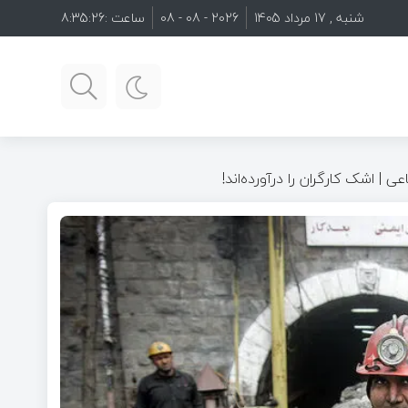
شنبه , 17 مرداد 1405
2026 - 08 - 08
ساعت :
8:35:28
عی | اشک کارگران را درآورده‌اند!