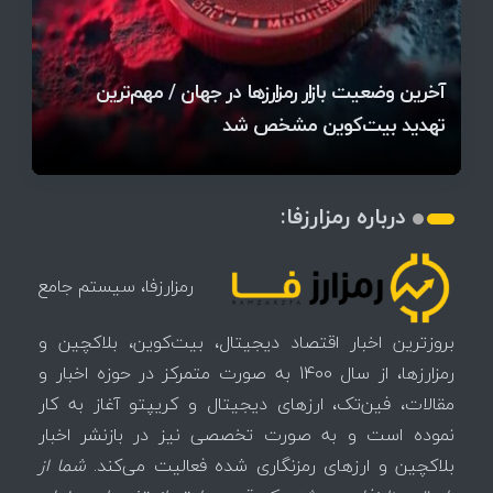
قیمت تتر، بیت‌کوین و اتریوم امروز دوشنبه ۵ مرداد
آخرین وضعیت بازار رمزارزها در جهان / مهم‌ترین
۱۴۰۵ | بیت‌کوین این مرز را از دست بدهد، همه‌چیز
رقابت پنهان دولت‌ها بر سر بیت‌کوین/ ۱۰ کشور برتر
تازه‌ترین رسوایی ارز دیجیتال؛ شکایت میلیاردی روی
بحران بدهی شرکت‌ها و خطر فروش اجباری میلیاردها
میز / ۶۲۲ بیت‌کوین کجا رفت؟
کدامند؟
تغییر می‌کند
دلار بیت‌کوین
تهدید بیت‌کوین مشخص شد
اتفاق تاریخی در بازار رمزارزها / بیت‌کوین سبز شد
اتفاق مهم در بازار رمزارزها / بیت‌کوین وارد فاز تازه شد
چرا سرعت تراکنش‌ها در اقتصاد دیجیتال اهمیت دارد؟
درباره رمزارزفا:
رمزارزفا، سیستم جامع
بروزترین اخبار اقتصاد دیجیتال، بیت‌کوین، بلاکچین و
رمزارزها، از سال 1400 به صورت متمرکز در حوزه اخبار و
مقالات، فین‌تک، ارزهای‌ دیجیتال و کریپتو آغاز به کار
نموده است و به صورت تخصصی نیز در بازنشر اخبار
بلاکچین و ارزهای رمزنگاری شده فعالیت می‌کند.
شما از