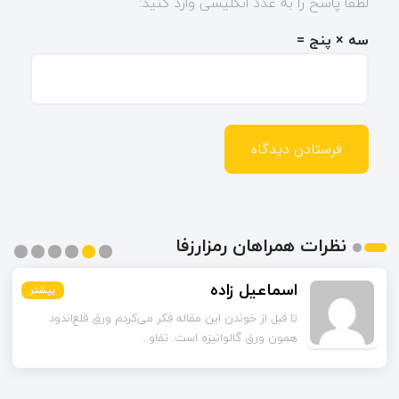
لطفا پاسخ را به عدد انگلیسی وارد کنید:
سه × پنج =
نظرات همراهان رمزارزفا
اسماعیل زاده
بیشتر
بیشتر
بیشتر
بیشتر
بیشتر
بیشتر
تا قبل از خوندن این مقاله فکر می‌کردم ورق قلع‌اندود
همون ورق گالوانیزه است. تفاو...