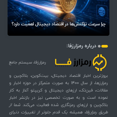
قیمت تتر، بیت‌کوین و اتریوم امروز دوشنبه ۵ مرداد
آخرین وضعیت بازار رمزارزها در جهان / مهم‌ترین
۱۴۰۵ | بیت‌کوین این مرز را از دست بدهد، همه‌چیز
رقابت پنهان دولت‌ها بر سر بیت‌کوین/ ۱۰ کشور برتر
تازه‌ترین رسوایی ارز دیجیتال؛ شکایت میلیاردی روی
بحران بدهی شرکت‌ها و خطر فروش اجباری میلیاردها
میز / ۶۲۲ بیت‌کوین کجا رفت؟
کدامند؟
تغییر می‌کند
دلار بیت‌کوین
تهدید بیت‌کوین مشخص شد
اتفاق تاریخی در بازار رمزارزها / بیت‌کوین سبز شد
اتفاق مهم در بازار رمزارزها / بیت‌کوین وارد فاز تازه شد
چرا سرعت تراکنش‌ها در اقتصاد دیجیتال اهمیت دارد؟
درباره رمزارزفا:
رمزارزفا، سیستم جامع
بروزترین اخبار اقتصاد دیجیتال، بیت‌کوین، بلاکچین و
رمزارزها، از سال 1400 به صورت متمرکز در حوزه اخبار و
مقالات، فین‌تک، ارزهای‌ دیجیتال و کریپتو آغاز به کار
نموده است و به صورت تخصصی نیز در بازنشر اخبار
بلاکچین و ارزهای رمزنگاری شده فعالیت می‌کند.
شما از
طریق رمزارزفا، همیشه یک قدم جلوتر از تغییرات دنیای