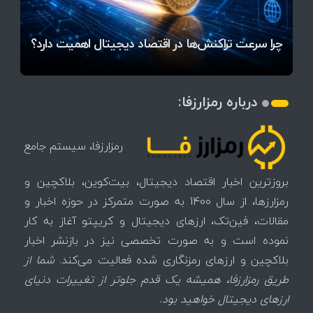
قیمت تتر، بیت‌کوین و اتریوم امروز دوشنبه ۵ مرداد
آخرین وضعیت بازار رمزارزها در جهان / مهم‌ترین
۱۴۰۵ | بیت‌کوین این مرز را از دست بدهد، همه‌چیز
رقابت پنهان دولت‌ها بر سر بیت‌کوین/ ۱۰ کشور برتر
تازه‌ترین رسوایی ارز دیجیتال؛ شکایت میلیاردی روی
بحران بدهی شرکت‌ها و خطر فروش اجباری میلیاردها
میز / ۶۲۲ بیت‌کوین کجا رفت؟
کدامند؟
تغییر می‌کند
دلار بیت‌کوین
تهدید بیت‌کوین مشخص شد
اتفاق تاریخی در بازار رمزارزها / بیت‌کوین سبز شد
اتفاق مهم در بازار رمزارزها / بیت‌کوین وارد فاز تازه شد
چرا سرعت تراکنش‌ها در اقتصاد دیجیتال اهمیت دارد؟
درباره رمزارزفا:
رمزارزفا، سیستم جامع
بروزترین اخبار اقتصاد دیجیتال، بیت‌کوین، بلاکچین و
رمزارزها، از سال 1400 به صورت متمرکز در حوزه اخبار و
مقالات، فین‌تک، ارزهای‌ دیجیتال و کریپتو آغاز به کار
نموده است و به صورت تخصصی نیز در بازنشر اخبار
بلاکچین و ارزهای رمزنگاری شده فعالیت می‌کند.
شما از
طریق رمزارزفا، همیشه یک قدم جلوتر از تغییرات دنیای
ارزهای دیجیتال خواهید بود.