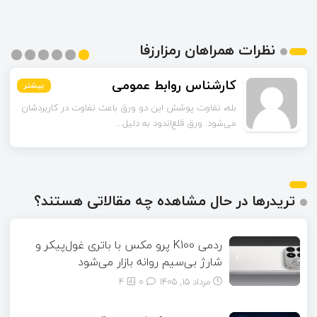
نظرات همراهان رمزارزفا
اسماعیل زاده
کارشناس روابط عمومی
بیشتر
بیشتر
بیشتر
بیشتر
بیشتر
بیشتر
تا قبل از خوندن این مقاله فکر می‌کردم ورق قلع‌اندود
بله، تفاوت پوشش این دو ورق باعث تفاوت در کاربردشان
می‌شود. ورق قلع‌اندود به دلیل...
همون ورق گالوانیزه است. تفاو...
تریدرها در حال مشاهده چه مقالاتی هستند؟
ردمی K100 پرو مکس با باتری غول‌پیکر و
شارژ بی‌سیم روانه بازار می‌شود
مرداد ۱۵, ۱۴۰۵
0
4