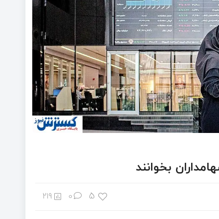
5
219
0