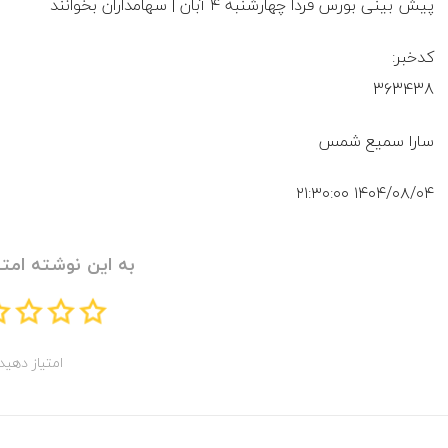
پیش بینی بورس فردا چهارشنبه ۴ آبان | سهامداران بخوانند
کدخبر:
363438
سارا سمیع شمس
۱۴۰۴/۰۸/۰۴ ۲۱:۳۰:۰۰
به این نوشته امتی
امتیاز دهید!