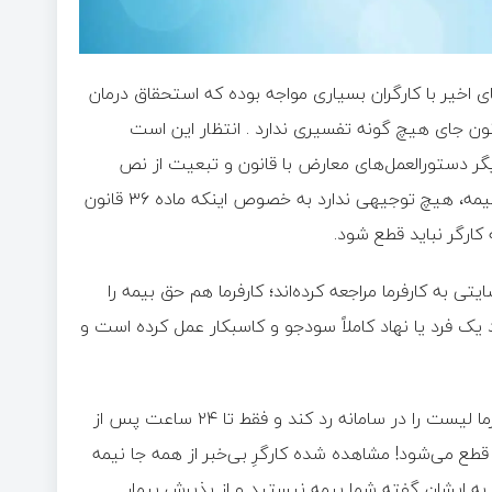
اخیر با کارگران بسیاری مواجه بوده که استحقاق درمان
ن جای هیچ گونه تفسیری ندارد . انتظار این است
گر دستورالعمل‌های معارض با قانون و تبعیت از نص
صریح قانون اقدام نماید. محرومیت کارگران از درمانِ تحت پوشش بیمه، هیچ توجیهی ندارد به خصوص اینکه ماده ۳۶ قانون
ارگر نباید قطع شود.
یتی به کارفرما مراجعه کرده‌اند؛ کارفرما هم حق بیمه را
یک فرد یا نهاد کاملاً سودجو و کاسبکار عمل کرده است و
فرزعلیان می‌افزاید: با این رویکرد قانون‌گریزِ تامین اجتماعی، اگر کارفرما لیست را در سامانه رد کند و فقط تا ۲۴ ساعت پس از
قطع می‌شود! مشاهده شده کارگرِ بی‌خبر از همه جا نیمه
به ایشان گفته شما بیمه نیستید و از پذیرش بیمار