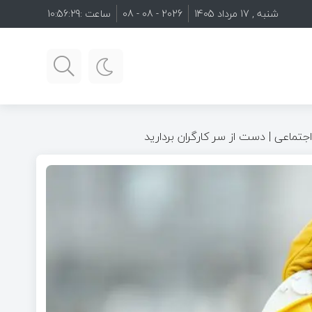
شنبه , 17 مرداد 1405
2026 - 08 - 08
ساعت :
10:56:31
ماعی | دست از سر کارگران بردارید