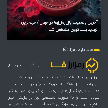
قیمت تتر، بیت‌کوین و اتریوم امروز دوشنبه ۵ مرداد
آخرین وضعیت بازار رمزارزها در جهان / مهم‌ترین
۱۴۰۵ | بیت‌کوین این مرز را از دست بدهد، همه‌چیز
رقابت پنهان دولت‌ها بر سر بیت‌کوین/ ۱۰ کشور برتر
تازه‌ترین رسوایی ارز دیجیتال؛ شکایت میلیاردی روی
بحران بدهی شرکت‌ها و خطر فروش اجباری میلیاردها
میز / ۶۲۲ بیت‌کوین کجا رفت؟
کدامند؟
تغییر می‌کند
دلار بیت‌کوین
آیا بیت‌کوین دوباره به کانال ۴۴ هزار دلار برمی‌گردد؟
تهدید بیت‌کوین مشخص شد
اتفاق تاریخی در بازار رمزارزها / بیت‌کوین سبز شد
اتفاق مهم در بازار رمزارزها / بیت‌کوین وارد فاز تازه شد
درباره رمزارزفا:
رمزارزفا، سیستم جامع
بروزترین اخبار اقتصاد دیجیتال، بیت‌کوین، بلاکچین و
رمزارزها، از سال 1400 به صورت متمرکز در حوزه اخبار و
مقالات، فین‌تک، ارزهای‌ دیجیتال و کریپتو آغاز به کار
نموده است و به صورت تخصصی نیز در بازنشر اخبار
بلاکچین و ارزهای رمزنگاری شده فعالیت می‌کند.
شما از