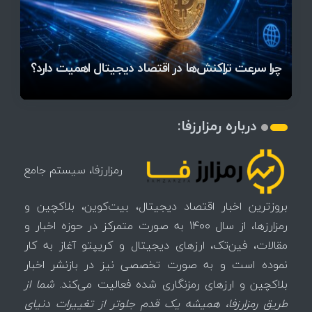
قیمت تتر، بیت‌کوین و اتریوم امروز دوشنبه ۵ مرداد
آخرین وضعیت بازار رمزارزها در جهان / مهم‌ترین
راهنمای انتخاب مسیر مناسب برای ورود به بازار ارز
۱۴۰۵ | بیت‌کوین این مرز را از دست بدهد، همه‌چیز
رقابت پنهان دولت‌ها بر سر بیت‌کوین/ ۱۰ کشور برتر
تازه‌ترین رسوایی ارز دیجیتال؛ شکایت میلیاردی روی
میز / ۶۲۲ بیت‌کوین کجا رفت؟
کدامند؟
دیجیتال
تغییر می‌کند
تهدید بیت‌کوین مشخص شد
اتفاق تاریخی در بازار رمزارزها / بیت‌کوین سبز شد
اتفاق مهم در بازار رمزارزها / بیت‌کوین وارد فاز تازه شد
چرا سرعت تراکنش‌ها در اقتصاد دیجیتال اهمیت دارد؟
درباره رمزارزفا:
رمزارزفا، سیستم جامع
بروزترین اخبار اقتصاد دیجیتال، بیت‌کوین، بلاکچین و
رمزارزها، از سال 1400 به صورت متمرکز در حوزه اخبار و
مقالات، فین‌تک، ارزهای‌ دیجیتال و کریپتو آغاز به کار
نموده است و به صورت تخصصی نیز در بازنشر اخبار
بلاکچین و ارزهای رمزنگاری شده فعالیت می‌کند.
شما از
طریق رمزارزفا، همیشه یک قدم جلوتر از تغییرات دنیای