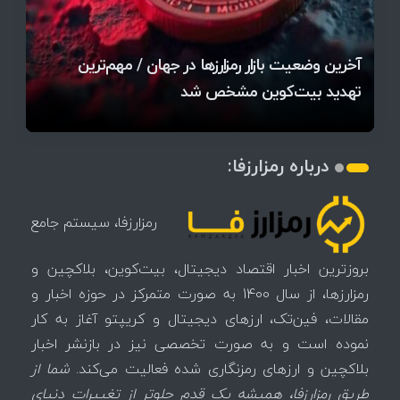
قیمت تتر، بیت‌کوین و اتریوم امروز دوشنبه ۵ مرداد
آخرین وضعیت بازار رمزارزها در جهان / مهم‌ترین
۱۴۰۵ | بیت‌کوین این مرز را از دست بدهد، همه‌چیز
رقابت پنهان دولت‌ها بر سر بیت‌کوین/ ۱۰ کشور برتر
تازه‌ترین رسوایی ارز دیجیتال؛ شکایت میلیاردی روی
بحران بدهی شرکت‌ها و خطر فروش اجباری میلیاردها
میز / ۶۲۲ بیت‌کوین کجا رفت؟
کدامند؟
تغییر می‌کند
دلار بیت‌کوین
آیا بیت‌کوین دوباره به کانال ۴۴ هزار دلار برمی‌گردد؟
تهدید بیت‌کوین مشخص شد
اتفاق تاریخی در بازار رمزارزها / بیت‌کوین سبز شد
اتفاق مهم در بازار رمزارزها / بیت‌کوین وارد فاز تازه شد
درباره رمزارزفا:
رمزارزفا، سیستم جامع
بروزترین اخبار اقتصاد دیجیتال، بیت‌کوین، بلاکچین و
رمزارزها، از سال 1400 به صورت متمرکز در حوزه اخبار و
مقالات، فین‌تک، ارزهای‌ دیجیتال و کریپتو آغاز به کار
نموده است و به صورت تخصصی نیز در بازنشر اخبار
بلاکچین و ارزهای رمزنگاری شده فعالیت می‌کند.
شما از
طریق رمزارزفا، همیشه یک قدم جلوتر از تغییرات دنیای