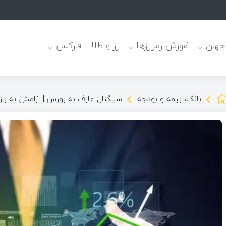
 جهان
آموزش رمزارزها
ارز و طلا
فارکس
بانک، بیمه و بودجه
سیگنال عارف به بورس | آرامش به بازا