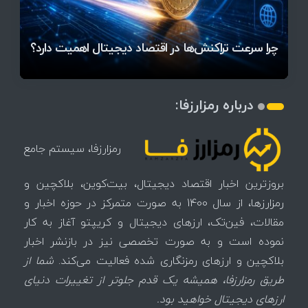
قیمت تتر، بیت‌کوین و اتریوم امروز دوشنبه ۵ مرداد
آخرین وضعیت بازار رمزارزها در جهان / مهم‌ترین
۱۴۰۵ | بیت‌کوین این مرز را از دست بدهد، همه‌چیز
رقابت پنهان دولت‌ها بر سر بیت‌کوین/ ۱۰ کشور برتر
تازه‌ترین رسوایی ارز دیجیتال؛ شکایت میلیاردی روی
بحران بدهی شرکت‌ها و خطر فروش اجباری میلیاردها
میز / ۶۲۲ بیت‌کوین کجا رفت؟
کدامند؟
تغییر می‌کند
دلار بیت‌کوین
تهدید بیت‌کوین مشخص شد
اتفاق تاریخی در بازار رمزارزها / بیت‌کوین سبز شد
اتفاق مهم در بازار رمزارزها / بیت‌کوین وارد فاز تازه شد
چرا سرعت تراکنش‌ها در اقتصاد دیجیتال اهمیت دارد؟
درباره رمزارزفا:
رمزارزفا، سیستم جامع
بروزترین اخبار اقتصاد دیجیتال، بیت‌کوین، بلاکچین و
رمزارزها، از سال 1400 به صورت متمرکز در حوزه اخبار و
مقالات، فین‌تک، ارزهای‌ دیجیتال و کریپتو آغاز به کار
نموده است و به صورت تخصصی نیز در بازنشر اخبار
بلاکچین و ارزهای رمزنگاری شده فعالیت می‌کند.
شما از
طریق رمزارزفا، همیشه یک قدم جلوتر از تغییرات دنیای
ارزهای دیجیتال خواهید بود.