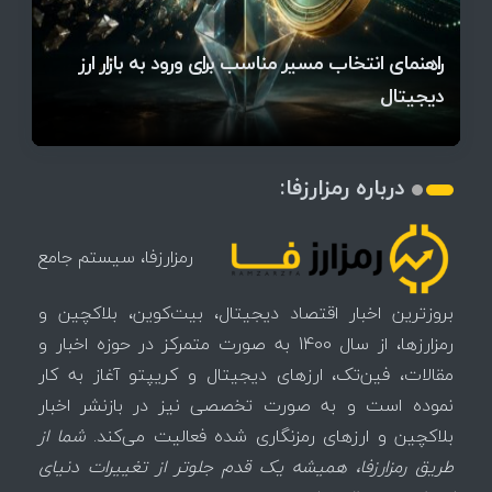
قیمت تتر، بیت‌کوین و اتریوم امروز دوشنبه ۵ مرداد
آخرین وضعیت بازار رمزارزها در جهان / مهم‌ترین
راهنمای انتخاب مسیر مناسب برای ورود به بازار ارز
۱۴۰۵ | بیت‌کوین این مرز را از دست بدهد، همه‌چیز
رقابت پنهان دولت‌ها بر سر بیت‌کوین/ ۱۰ کشور برتر
تازه‌ترین رسوایی ارز دیجیتال؛ شکایت میلیاردی روی
میز / ۶۲۲ بیت‌کوین کجا رفت؟
کدامند؟
دیجیتال
تغییر می‌کند
تهدید بیت‌کوین مشخص شد
اتفاق تاریخی در بازار رمزارزها / بیت‌کوین سبز شد
اتفاق مهم در بازار رمزارزها / بیت‌کوین وارد فاز تازه شد
چرا سرعت تراکنش‌ها در اقتصاد دیجیتال اهمیت دارد؟
درباره رمزارزفا:
رمزارزفا، سیستم جامع
بروزترین اخبار اقتصاد دیجیتال، بیت‌کوین، بلاکچین و
رمزارزها، از سال 1400 به صورت متمرکز در حوزه اخبار و
مقالات، فین‌تک، ارزهای‌ دیجیتال و کریپتو آغاز به کار
نموده است و به صورت تخصصی نیز در بازنشر اخبار
بلاکچین و ارزهای رمزنگاری شده فعالیت می‌کند.
شما از
طریق رمزارزفا، همیشه یک قدم جلوتر از تغییرات دنیای