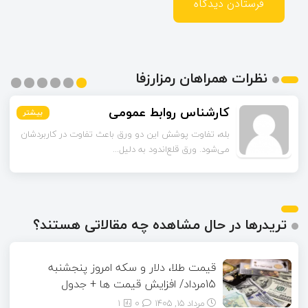
نظرات همراهان رمزارزفا
اسماعیل زاده
بیشتر
بیشتر
بیشتر
بیشتر
بیشتر
بیشتر
تا قبل از خوندن این مقاله فکر می‌کردم ورق قلع‌اندود
همون ورق گالوانیزه است. تفاو...
تریدرها در حال مشاهده چه مقالاتی هستند؟
قیمت طلا، دلار و سکه امروز پنجشنبه
15مرداد/ افزایش قیمت ها + جدول
مرداد ۱۵, ۱۴۰۵
0
1