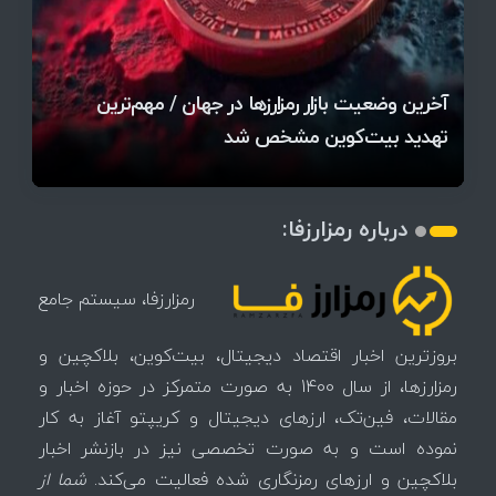
قیمت تتر، بیت‌کوین و اتریوم امروز دوشنبه ۵ مرداد
آخرین وضعیت بازار رمزارزها در جهان / مهم‌ترین
۱۴۰۵ | بیت‌کوین این مرز را از دست بدهد، همه‌چیز
رقابت پنهان دولت‌ها بر سر بیت‌کوین/ ۱۰ کشور برتر
تازه‌ترین رسوایی ارز دیجیتال؛ شکایت میلیاردی روی
بحران بدهی شرکت‌ها و خطر فروش اجباری میلیاردها
میز / ۶۲۲ بیت‌کوین کجا رفت؟
کدامند؟
تغییر می‌کند
دلار بیت‌کوین
آیا بیت‌کوین دوباره به کانال ۴۴ هزار دلار برمی‌گردد؟
تهدید بیت‌کوین مشخص شد
اتفاق تاریخی در بازار رمزارزها / بیت‌کوین سبز شد
اتفاق مهم در بازار رمزارزها / بیت‌کوین وارد فاز تازه شد
درباره رمزارزفا:
رمزارزفا، سیستم جامع
بروزترین اخبار اقتصاد دیجیتال، بیت‌کوین، بلاکچین و
رمزارزها، از سال 1400 به صورت متمرکز در حوزه اخبار و
مقالات، فین‌تک، ارزهای‌ دیجیتال و کریپتو آغاز به کار
نموده است و به صورت تخصصی نیز در بازنشر اخبار
بلاکچین و ارزهای رمزنگاری شده فعالیت می‌کند.
شما از