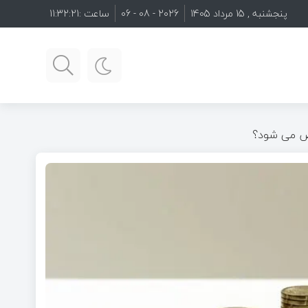
پنجشنبه , 15 مرداد 1405
2026 - 08 - 06
ساعت :
11:32:22
وض می شود؟