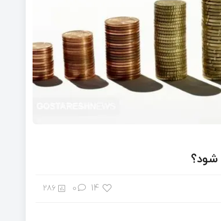
شود؟
14
286
0