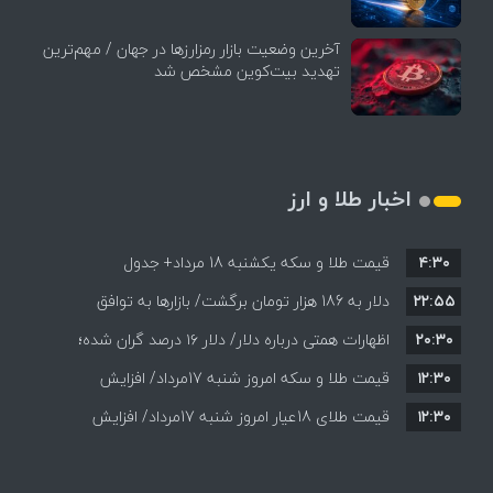
آخرین وضعیت بازار رمزارزها در جهان / مهم‌ترین
تهدید بیت‌کوین مشخص شد
اخبار طلا و ارز
۴:۳۰
قیمت طلا و سکه یکشنبه 18 مرداد+ جدول
۲۲:۵۵
دلار به 186 هزار تومان برگشت/ بازارها به توافق
۲۰:۳۰
احتمالی هرمز چه واکنشی نشان دادند؟
اظهارات همتی درباره دلار/ دلار ۱۶ درصد گران شده؛
۱۲:۳۰
این افزایش طبیعی است
قیمت طلا و سکه امروز شنبه 17مرداد/ افزایش
۱۲:۳۰
همه قیمت ها + جدول و جزئیات
قیمت طلای 18عیار امروز شنبه 17مرداد/ افزایش
قیمت + جدول و جزئیات