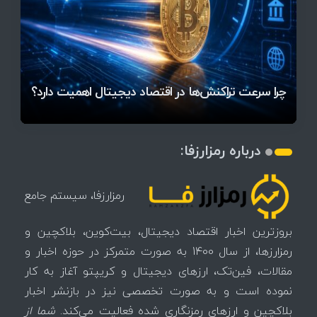
قیمت تتر، بیت‌کوین و اتریوم امروز دوشنبه ۵ مرداد
آخرین وضعیت بازار رمزارزها در جهان / مهم‌ترین
۱۴۰۵ | بیت‌کوین این مرز را از دست بدهد، همه‌چیز
رقابت پنهان دولت‌ها بر سر بیت‌کوین/ ۱۰ کشور برتر
تازه‌ترین رسوایی ارز دیجیتال؛ شکایت میلیاردی روی
بحران بدهی شرکت‌ها و خطر فروش اجباری میلیاردها
میز / ۶۲۲ بیت‌کوین کجا رفت؟
کدامند؟
تغییر می‌کند
دلار بیت‌کوین
تهدید بیت‌کوین مشخص شد
اتفاق تاریخی در بازار رمزارزها / بیت‌کوین سبز شد
اتفاق مهم در بازار رمزارزها / بیت‌کوین وارد فاز تازه شد
چرا سرعت تراکنش‌ها در اقتصاد دیجیتال اهمیت دارد؟
درباره رمزارزفا:
رمزارزفا، سیستم جامع
بروزترین اخبار اقتصاد دیجیتال، بیت‌کوین، بلاکچین و
رمزارزها، از سال 1400 به صورت متمرکز در حوزه اخبار و
مقالات، فین‌تک، ارزهای‌ دیجیتال و کریپتو آغاز به کار
نموده است و به صورت تخصصی نیز در بازنشر اخبار
بلاکچین و ارزهای رمزنگاری شده فعالیت می‌کند.
شما از