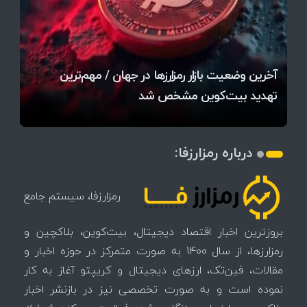
قیمت تتر، بیت‌کوین و اتریوم امروز دوشنبه ۵ مرداد
آخرین وضعیت بازار رمزارزها در جهان / مهم‌ترین
۱۴۰۵ | بیت‌کوین این مرز را از دست بدهد، همه‌چیز
رقابت پنهان دولت‌ها بر سر بیت‌کوین/ ۱۰ کشور برتر
تازه‌ترین رسوایی ارز دیجیتال؛ شکایت میلیاردی روی
بحران بدهی شرکت‌ها و خطر فروش اجباری میلیاردها
میز / ۶۲۲ بیت‌کوین کجا رفت؟
کدامند؟
تغییر می‌کند
دلار بیت‌کوین
تهدید بیت‌کوین مشخص شد
اتفاق تاریخی در بازار رمزارزها / بیت‌کوین سبز شد
اتفاق مهم در بازار رمزارزها / بیت‌کوین وارد فاز تازه شد
چرا سرعت تراکنش‌ها در اقتصاد دیجیتال اهمیت دارد؟
درباره رمزارزفا:
رمزارزفا، سیستم جامع
بروزترین اخبار اقتصاد دیجیتال، بیت‌کوین، بلاکچین و
رمزارزها، از سال 1400 به صورت متمرکز در حوزه اخبار و
مقالات، فین‌تک، ارزهای‌ دیجیتال و کریپتو آغاز به کار
نموده است و به صورت تخصصی نیز در بازنشر اخبار