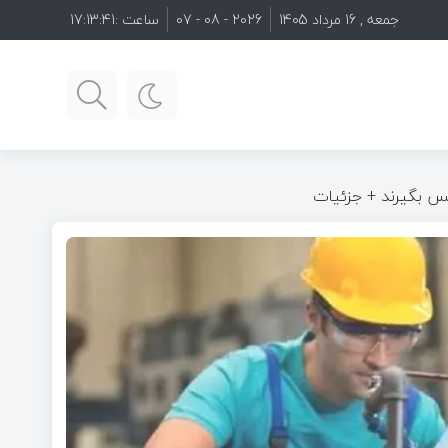
جمعه , 16 مرداد 1405
2026 - 08 - 07
ساعت :
17:13:43
 پس بگیرند + جزئیات