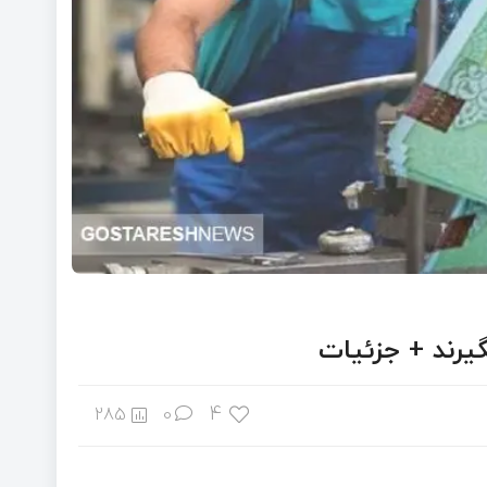
گیرند + جزئیات
4
285
0