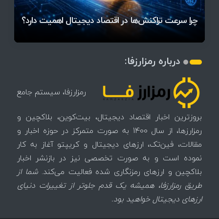
آخرین وضعیت بازار رمزارزها در جهان / مهم‌ترین
۱۴۰۵ | بیت‌کوین این مرز را از دست بدهد، همه‌چیز
رقابت پنهان دولت‌ها بر سر بیت‌کوین/ ۱۰ کشور برتر
تازه‌ترین رسوایی ارز دیجیتال؛ شکایت میلیاردی روی
بحران بدهی شرکت‌ها و خطر فروش اجباری میلیاردها
میز / ۶۲۲ بیت‌کوین کجا رفت؟
کدامند؟
تغییر می‌کند
دلار بیت‌کوین
تهدید بیت‌کوین مشخص شد
اتفاق تاریخی در بازار رمزارزها / بیت‌کوین سبز شد
اتفاق مهم در بازار رمزارزها / بیت‌کوین وارد فاز تازه شد
چرا سرعت تراکنش‌ها در اقتصاد دیجیتال اهمیت دارد؟
درباره رمزارزفا:
رمزارزفا، سیستم جامع
بروزترین اخبار اقتصاد دیجیتال، بیت‌کوین، بلاکچین و
رمزارزها، از سال 1400 به صورت متمرکز در حوزه اخبار و
مقالات، فین‌تک، ارزهای‌ دیجیتال و کریپتو آغاز به کار
نموده است و به صورت تخصصی نیز در بازنشر اخبار
بلاکچین و ارزهای رمزنگاری شده فعالیت می‌کند.
شما از
طریق رمزارزفا، همیشه یک قدم جلوتر از تغییرات دنیای
ارزهای دیجیتال خواهید بود.