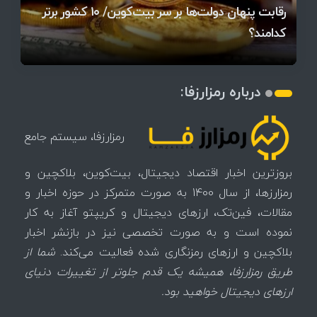
آخرین وضعیت بازار رمزارزها در جهان / مهم‌ترین
۱۴۰۵ | بیت‌کوین این مرز را از دست بدهد، همه‌چیز
رقابت پنهان دولت‌ها بر سر بیت‌کوین/ ۱۰ کشور برتر
تازه‌ترین رسوایی ارز دیجیتال؛ شکایت میلیاردی روی
بحران بدهی شرکت‌ها و خطر فروش اجباری میلیاردها
میز / ۶۲۲ بیت‌کوین کجا رفت؟
کدامند؟
تغییر می‌کند
دلار بیت‌کوین
تهدید بیت‌کوین مشخص شد
اتفاق تاریخی در بازار رمزارزها / بیت‌کوین سبز شد
اتفاق مهم در بازار رمزارزها / بیت‌کوین وارد فاز تازه شد
چرا سرعت تراکنش‌ها در اقتصاد دیجیتال اهمیت دارد؟
درباره رمزارزفا:
رمزارزفا، سیستم جامع
بروزترین اخبار اقتصاد دیجیتال، بیت‌کوین، بلاکچین و
رمزارزها، از سال 1400 به صورت متمرکز در حوزه اخبار و
مقالات، فین‌تک، ارزهای‌ دیجیتال و کریپتو آغاز به کار
نموده است و به صورت تخصصی نیز در بازنشر اخبار
بلاکچین و ارزهای رمزنگاری شده فعالیت می‌کند.
شما از
طریق رمزارزفا، همیشه یک قدم جلوتر از تغییرات دنیای
ارزهای دیجیتال خواهید بود.