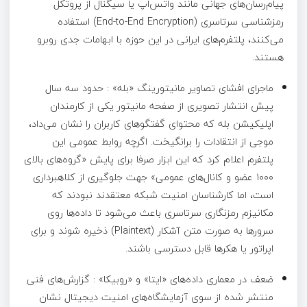
پیام‌رسان‌های جهانی مانند واتس‌اپ یا سیگنال از پروتکل
رمزشناسی سرتاسری (End-to-End Encryption) استفاده
می‌کنند، پلتفرم‌های ایرانی در این حوزه با ابهامات جدی روبرو
هستند.
ماجرای افشای تصاویر مانیتورینگ «بله» : حدود سه سال
پیش انتشار تصویری از صفحه مانیتور یکی از کارمندان
اپلیکیشن بله که محتوای گفتگوهای کاربران را نشان می‌داد،
موجی از انتقادات را برانگیخت. اگرچه روابط عمومی این
پلتفرم اعلام کرد که این ابزار صرفا برای پایش «گروه‌های بالای
۱۰۰۰ عضو و کانال‌های عمومی» جهت جلوگیری از کلاهبرداری
است، اما کارشناسان امنیت شبکه معتقدند نبودند که
مکانیزم رمزنگاری سرتاسری باعث می‌شود تا داده‌ها روی
سرورها به صورت متن آشکار (Plaintext) ذخیره شوند و برای
اپراتور یا هکرها قابل دسترسی باشند.
ضعف در معماری داده‌های «ایتا» و «روبیکا» : گزارش‌های فنی
منتشر شده از سوی آزمایشگاه‌های امنیت دیجیتال نشان